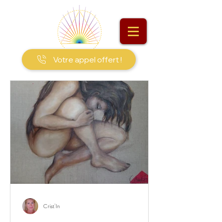
Votre appel offert !
Crist'In