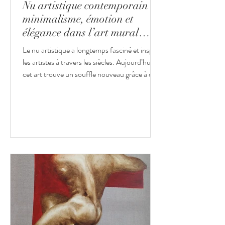
Nu artistique contemporain :
minimalisme, émotion et
élégance dans l’art mural
français
Le nu artistique a longtemps fasciné et inspiré
les artistes à travers les siècles. Aujourd’hui,
cet art trouve un souffle nouveau grâce à des
créateurs contemporains qui réinterprètent le
corps avec subtilité, modernité et audace. Le
public découvre ainsi une diversité de
tableaux de nus, peintures raffinées,
sculptures délicates ou photographies
évocatrices, toutes portées par une même
recherche d’esthétique, de minimalisme, de
lumière et d’émotion. Avec l'avènement de
l’ac