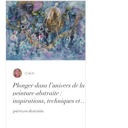
Crist'In
Plonger dans l’univers de la
peinture abstraite :
inspirations, techniques et
décoration
peinture abstraite