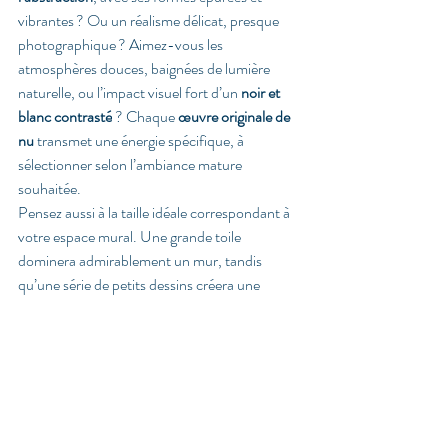
vibrantes ? Ou un réalisme délicat, presque 
photographique ? Aimez-vous les 
atmosphères douces, baignées de lumière 
naturelle, ou l’impact visuel fort d’un 
noir et 
blanc contrasté
 ? Chaque 
œuvre originale de 
nu
 transmet une énergie spécifique, à 
sélectionner selon l’ambiance mature 
souhaitée.
Pensez aussi à la taille idéale correspondant à 
votre espace mural. Une grande toile 
dominera admirablement un mur, tandis 
qu’une série de petits dessins créera une 
dynamique contemporaine et poétique dans 
un corridor, une chambre ou un bureau. 
L’harmonie des couleurs avec le mobilier 
environnant joue également un rôle essentiel 
pour réussir sa décoration.