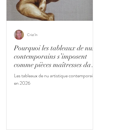
Crist'In
Pourquoi les tableaux de nus
contemporains s’imposent
comme pièces maîtresses dans
les intérieurs haut de gamme
Les tableaux de nu artistique contemporain
en 2026
en 2026