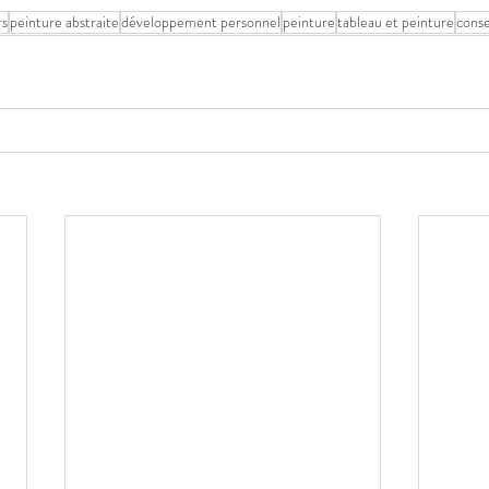
rs
peinture abstraite
développement personnel
peinture
tableau et peinture
conse