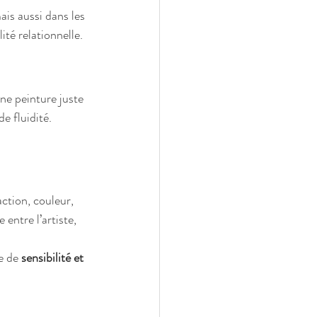
is aussi dans les 
lité relationnelle.
ivers de la
 : inspirations,
oration
e peinture juste 
e fluidité.
ction, couleur, 
 entre l’artiste, 
e de 
sensibilité et 