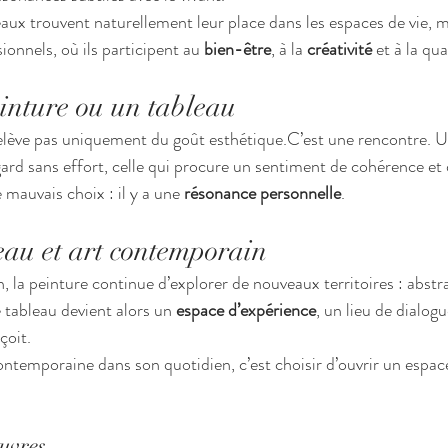
aux trouvent naturellement leur place dans les espaces de vie, ma
Crist'In
onnels, où ils participent au 
bien-être
, à la 
créativité
 et à la qua
Plonger dans l’un
peinture abstraite
inture ou un tableau
techniques et déc
lève pas uniquement du goût esthétique.C’est une rencontre. Un
regard sans effort, celle qui procure un sentiment de cohérence et d
peinture abstraite
 mauvais choix : il y a une 
résonance personnelle
.
eau et art contemporain
 la peinture continue d’explorer de nouveaux territoires : abstra
tableau devient alors un 
espace d’expérience
, un lieu de dialogue
çoit.
ontemporaine dans son quotidien, c’est choisir d’ouvrir un espac
uvres