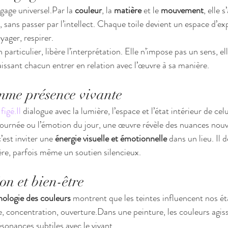
photographies évocatrices, toute
gage universel.Par la 
couleur
, la 
matière
 et le 
mouvement
, elle 
d’esthétique, de minimalisme, de 
 sans passer par l’intellect. Chaque toile devient un espace d’ex
l'avènement de l’ac
yager, respirer.
 particulier, libère l’interprétation. Elle n’impose pas un sens, el
Crist'In
issant chacun entrer en relation avec l’œuvre à sa manière.
Pourquoi les tabl
contemporains s’
mme présence vivante
pièces maîtresses 
 
figé.Il
 dialogue avec la lumière, l’espace et l’état intérieur de celu
haut de gamme e
ournée ou l’émotion du jour, une œuvre révèle des nuances nouv
Les tableaux de nu artistique co
est inviter une 
énergie visuelle et émotionnelle
 dans un lieu. Il 
ère, parfois même un soutien silencieux.
on et bien-être
hologie des couleurs
 montrent que les teintes influencent nos éta
 concentration, ouverture.Dans une peinture, les couleurs agi
ésonances subtiles avec le vivant.