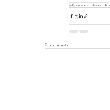
art
peinture vibratoire
couleu
Posts récents