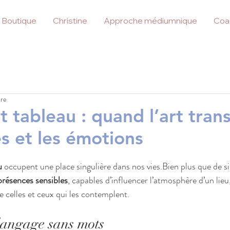
Boutique
Christine
Approche médiumnique
Coa
Crist'In
ure
t tableau : quand l’art tra
Nu artistique con
minimalisme, émo
s et les émotions
dans l’art mural 
u
 occupent une place singulière dans nos vies.Bien plus que de s
Le nu artistique a longtemps fasciné
présences sensibles
, capables d’influencer l’atmosphère d’un lieu
les siècles. Aujourd’hui, cet art t
e celles et ceux qui les contemplent.
des créateurs contemporains qui r
subtilité, modernité et audace. Le
de tableaux de nus, peintures raff
 langage sans mots