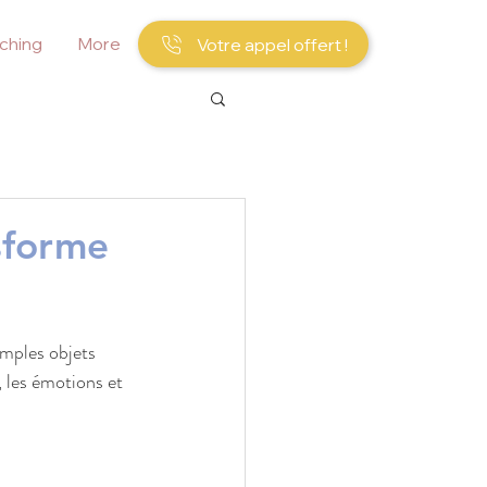
ching
More
Votre appel offert !
nsforme
temporain :
tion et élégance
français
imples objets 
 et inspiré les artistes à travers
, les émotions et 
rouve un souffle nouveau grâce à
éinterprètent le corps avec
 public découvre ainsi une diversité
inées, sculptures délicates ou