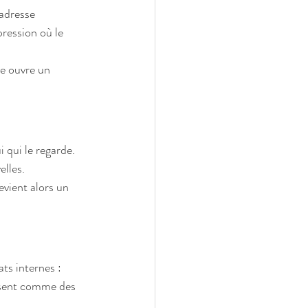
s portées par une même recherche
s’adresse 
lumière et d’émotion. Avec
pression où le 
le ouvre un 
eaux de nus
imposent comme
dans les intérieurs
i qui le regarde. 
n 2026
elles.
ntemporain en 2026
devient alors un 
ts internes : 
ssent comme des 