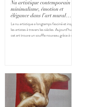
Nu artistique contemporain :
minimalisme, émotion et
élégance dans l’art mural
français
Le nu artistique a longtemps fasciné et inspiré
les artistes à travers les siècles. Aujourd’hui,
cet art trouve un souffle nouveau grâce à des
créateurs contemporains qui réinterprètent le
corps avec subtilité, modernité et audace. Le
public découvre ainsi une diversité de
tableaux de nus, peintures raffinées,
sculptures délicates ou photographies
évocatrices, toutes portées par une même
recherche d’esthétique, de minimalisme, de
lumière et d’émotion. Avec l'avènement de
l’ac