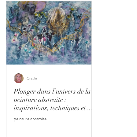
Crist'In
Plonger dans l’univers de la
peinture abstraite :
inspirations, techniques et
décoration
peinture abstraite