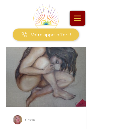
Votre appel offert !
Crist'In