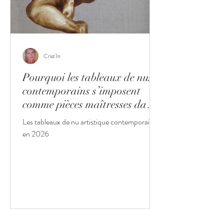
Crist'In
Pourquoi les tableaux de nus
contemporains s’imposent
comme pièces maîtresses dans
les intérieurs haut de gamme
Les tableaux de nu artistique contemporain
en 2026
en 2026