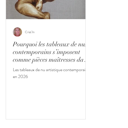
Crist'In
Pourquoi les tableaux de nus
contemporains s’imposent
comme pièces maîtresses dans
les intérieurs haut de gamme
Les tableaux de nu artistique contemporain
en 2026
en 2026