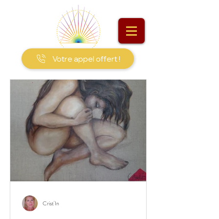
Votre appel offert !
Crist'In