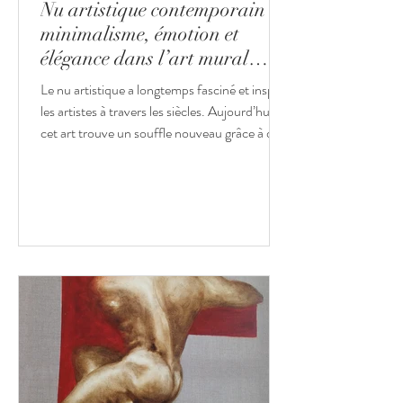
Nu artistique contemporain :
minimalisme, émotion et
élégance dans l’art mural
français
Le nu artistique a longtemps fasciné et inspiré
les artistes à travers les siècles. Aujourd’hui,
cet art trouve un souffle nouveau grâce à des
créateurs contemporains qui réinterprètent le
corps avec subtilité, modernité et audace. Le
public découvre ainsi une diversité de
tableaux de nus, peintures raffinées,
sculptures délicates ou photographies
évocatrices, toutes portées par une même
recherche d’esthétique, de minimalisme, de
lumière et d’émotion. Avec l'avènement de
l’ac