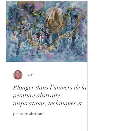
Crist'In
Plonger dans l’univers de la
peinture abstraite :
inspirations, techniques et
décoration
peinture abstraite