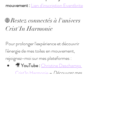
mouvement :
Lien d'inscription Eventbrite
🌐 Restez connectés à l'univers 
Crist'In Harmonie
Pour prolonger l'expérience et découvrir 
l'énergie de mes toiles en mouvement, 
rejoignez-moi sur mes plateformes :
🎥 
YouTube :
Christine Deschamps 
Crist'In Harmonie
 – 
Découvrez mes 
vidéos sur l'éveil de conscience et les 
coulisses de mes créations.
✨ 
Boutique en ligne 
:
www.cristinharmonie.com/shop
 – 
Trouvez la toile qui résonne avec votre 
fréquence.
🖼️ 
Facebook :
L'Âme en Couleur
📸 
Instagram :
@criscouleur