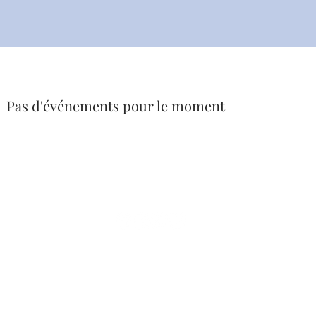
Pas d'événements pour le moment
ACCUEIL
I CRIST'IN © 2020 Christine Deschamps
Mentions légales et CGV