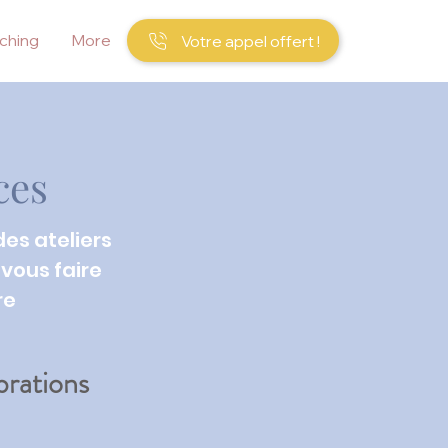
ching
More
Votre appel offert !
ces
es ateliers
vous faire
re
brations