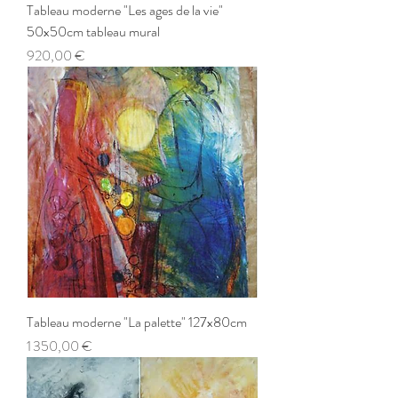
Tableau moderne "Les ages de la vie"
50x50cm tableau mural
Prix
920,00 €
Tableau moderne "La palette" 127x80cm
Prix
1 350,00 €