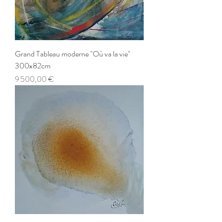
Grand Tableau moderne "Où va la vie"
300x82cm
Prix
9 500,00 €