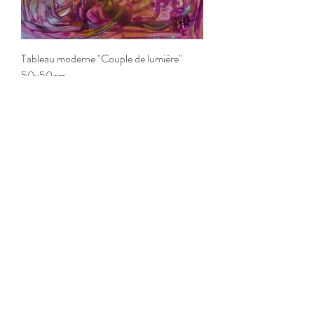
Tableau moderne "Couple de lumière"
50x50cm
Prix
1 010,00 €
Tableau moderne "Couple au bal"