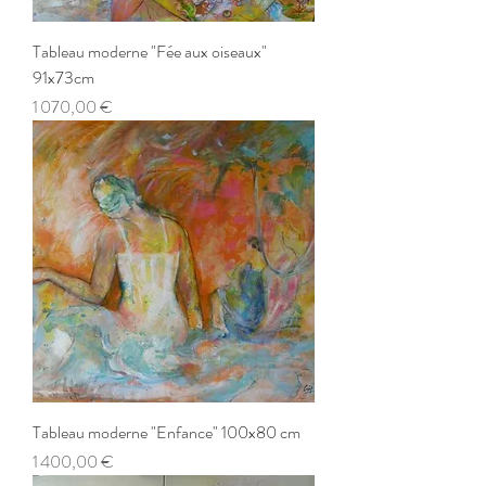
Tableau moderne "Fée aux oiseaux"
91x73cm
Prix
1 070,00 €
Tableau moderne "Enfance" 100x80 cm
Prix
1 400,00 €