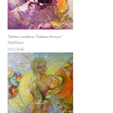
Tableau moderne "Galaxie d'amour"
50x50cm
Prix
920,00 €