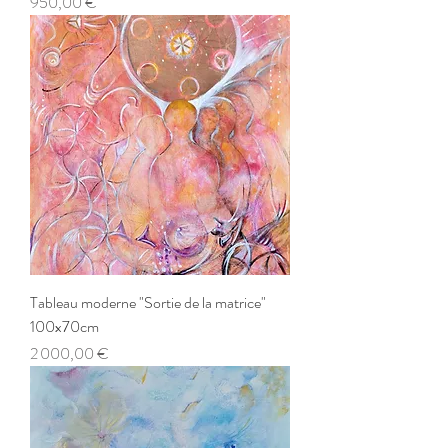
Prix
950,00 €
Tableau moderne "Sortie de la matrice"
100x70cm
Prix
2 000,00 €