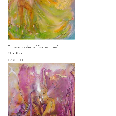
Tableau moderne "Danse ta vie"
80x80cm
Prix
1 230,00 €