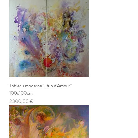
Tableau moderne "Duo d'Amour"
100x100cm
Prix
2 300,00 €