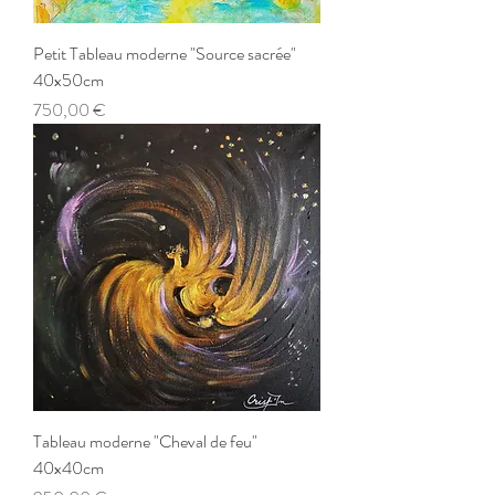
Petit Tableau moderne "Source sacrée"
40x50cm
Prix
750,00 €
Tableau moderne "Cheval de feu"
40x40cm