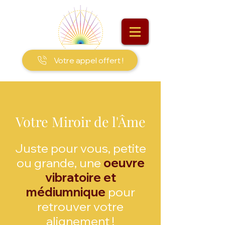
Votre appel offert !
Votre Miroir de l'Âme
Juste pour vous, petite
ou grande, une
oeuvre
vibratoire et
médiumnique
pour
retrouver votre
alignement !