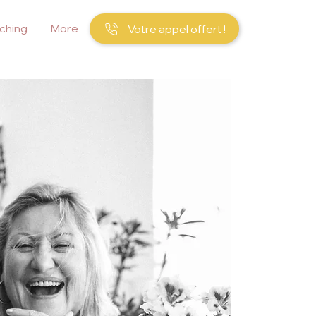
ching
More
Votre appel offert !