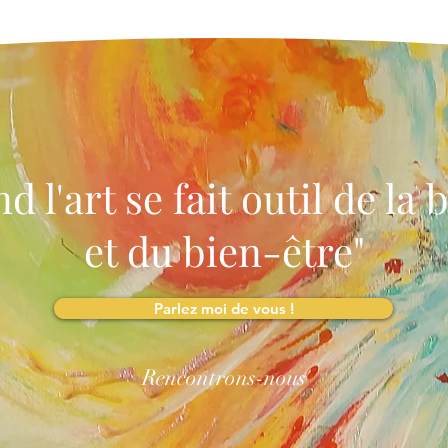
d l'art se fait outil de la 
et du bien-être"
Parlez moi de vous !
Rencontrons-nous