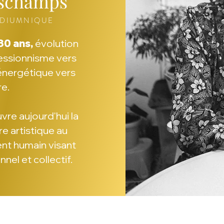
eschamps
EDIUMNIQUE
30 ans,
évolution
ressionnisme vers
'énergétique vers
re.
vre aujourd'hui la
e artistique au
nt humain visant
el et collectif.