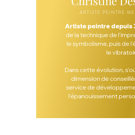
Christine D
ARTISTE PEINTRE M
Artiste peintre depuis 
de la technique de l'imp
le symbolisme, puis de l
le vibratoi
Dans cette évolution, s'ou
dimension de conseillèr
service de développeme
l'épanouissement personn