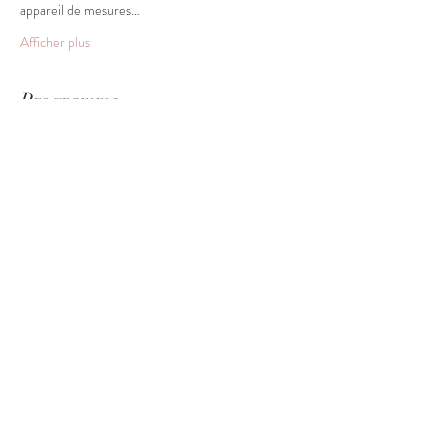
appareil de mesures…
Afficher plus
Programme
20:00 - 23:00
3 heures
INNOV'ART Conférence cocktail
art
conscience
développement personnel
innovation
science
Tout voir
Partager cet événement