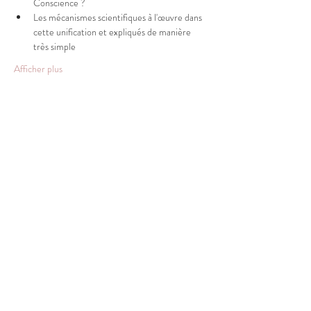
Conscience ?
Les mécanismes scientifiques à l'œuvre dans 
cette unification et expliqués de manière 
très simple
Afficher plus
Programme
20:00 - 23:00
3 heures
INNOV'ART Conférence cocktail
art
conscience
développement personnel
innovation
science
Tout voir