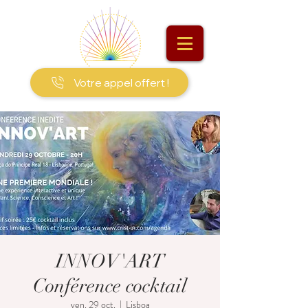
Votre appel offert !
INNOV'ART
Conférence cocktail
ven. 29 oct.
  |  
Lisboa