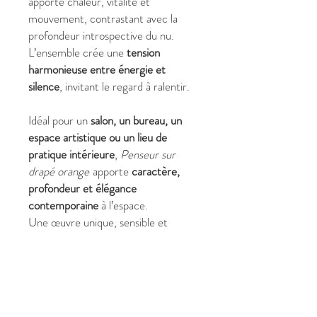
apporte chaleur, vitalité et
mouvement, contrastant avec la
profondeur introspective du nu.
L’ensemble crée une
tension
harmonieuse entre énergie et
silence
, invitant le regard à ralentir.
Idéal pour un
salon, un bureau, un
espace artistique ou un lieu de
pratique intérieure
,
Penseur sur
drapé orange
apporte
caractère,
profondeur et élégance
contemporaine
à l’espace.
Une œuvre unique, sensible et
expressive, signée Christine
Harmonie.
✔ Pourquoi choisir
Penseur sur
drapé orange
?