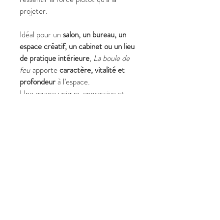
projeter.
Idéal pour un
salon, un bureau, un
espace créatif, un cabinet ou un lieu
de pratique intérieure
,
La boule de
feu
apporte
caractère, vitalité et
profondeur
à l’espace.
Une œuvre unique, expressive et
vibrante, signée Christine Harmonie.
✔ Pourquoi choisir
La boule de feu
?
Format carré (60 x 60 cm)
structurant et moderne
Nu artistique contemporain,
énergique et maîtrisé
Évoque puissance intérieure,
transformation et vitalité
Œuvre forte sans provocation