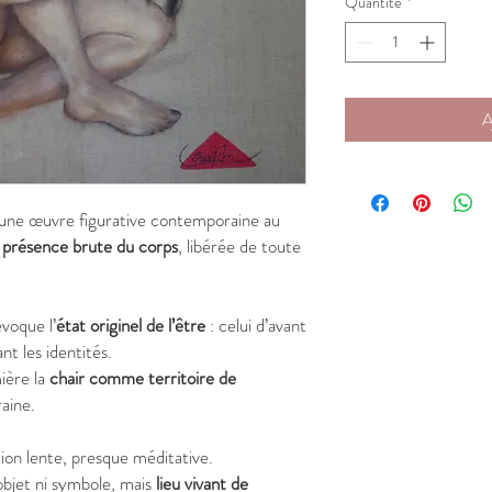
Quantité
*
A
une œuvre figurative contemporaine au
a
présence brute du corps
, libérée de toute
évoque l’
état originel de l’être
: celui d’avant
ant les identités.
ière la
chair comme territoire de
raine.
ion lente, presque méditative.
 objet ni symbole, mais
lieu vivant de