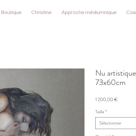
Boutique
Christine
Approche médiumnique
Coa
Nu artistique
73x60cm
Prix
1 200,00 €
Taille
*
Sélectionner