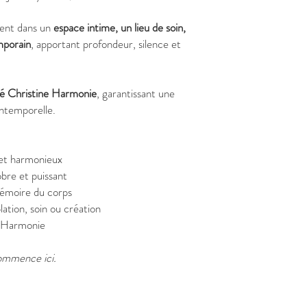
ment dans un
espace intime, un lieu de soin,
mporain
, apportant profondeur, silence et
né Christine Harmonie
, garantissant une
intemporelle.
é et harmonieux
bre et puissant
mémoire du corps
ation, soin ou création
e Harmonie
commence ici.