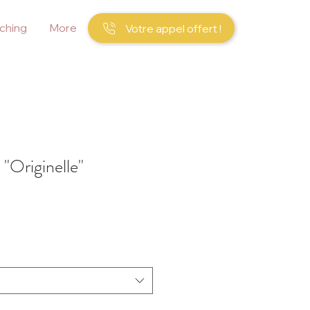
ching
More
Votre appel offert !
 "Originelle"