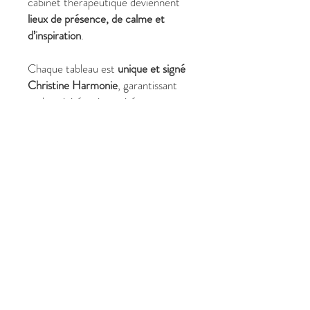
cabinet thérapeutique deviennent
lieux de présence, de calme et
d’inspiration
.
Chaque tableau est
unique et signé
Christine Harmonie
, garantissant
authenticité et intensité.
✔ Pourquoi choisir
Sensualité
?
Format
73 x 60 cm
, élégant et
équilibré
Nu artistique contemporain,
poétique et vivant
Évoque plaisir, présence, éveil et
douceur corporelle
Idéal pour décoration intime,
espaces de méditation ou
artistiques
Pièce unique
, signée Christine