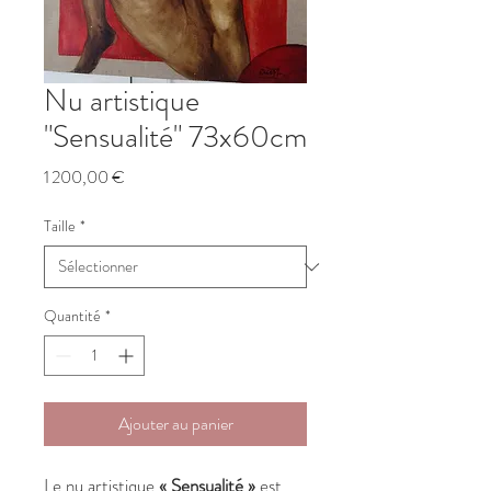
Nu artistique
"Sensualité" 73x60cm
Prix
1 200,00 €
Taille
*
Quantité
*
Ajouter au panier
Le nu artistique
« Sensualité »
est