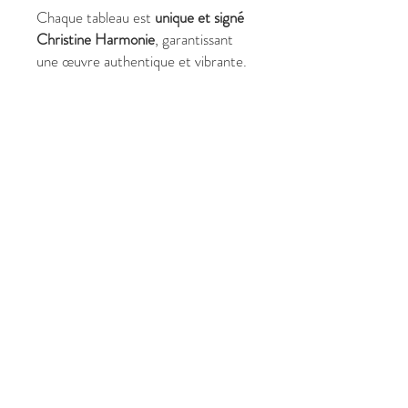
Chaque tableau est
unique et signé
Christine Harmonie
, garantissant
une œuvre authentique et vibrante.
✔ Pourquoi choisir
Yin Yang
?
Format
73 x 60 cm
, équilibré et
harmonieux
Nu artistique contemporain,
symbolique et poétique
Évoque équilibre, harmonie et
dualité intérieure
Idéal pour espaces méditatifs,
thérapeutiques ou artistiques
Pièce unique
, signée Christine
Harmonie
👉
Un nu qui rappelle que tout
existe en équilibre et que l’unité se