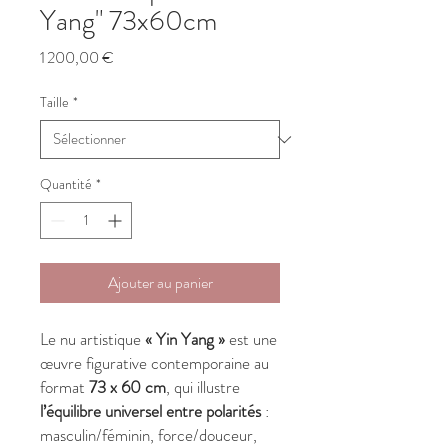
Yang" 73x60cm
Prix
1 200,00 €
Taille
*
Quantité
*
Ajouter au panier
Le nu artistique
« Yin Yang »
est une
œuvre figurative contemporaine au
format
73 x 60 cm
, qui illustre
l’équilibre universel entre polarités
:
masculin/féminin, force/douceur,