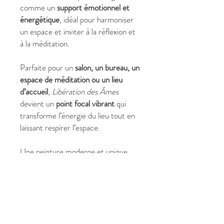
comme un
support émotionnel et
énergétique
, idéal pour harmoniser
un espace et inviter à la réflexion et
à la méditation.
Parfaite pour un
salon, un bureau, un
espace de méditation ou un lieu
d’accueil
,
Libération des Âmes
devient un
point focal vibrant
qui
transforme l’énergie du lieu tout en
laissant respirer l’espace.
Une peinture moderne et unique,
signée Christine Harmonie.
✔ Pourquoi choisir
Libération des
Âmes
?
Format moyen/grand (70 x 90
cm) pour habiller et structurer