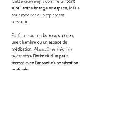
Cette œuvre agit comme un
pont
subtil entre énergie et espace
, idéale
pour méditer ou simplement
ressentir.
Parfaite pour un
bureau, un salon,
une chambre ou un espace de
méditation
,
Masculin et Féminin
divins
offre
l’intimité d’un petit
format avec l’impact d’une vibration
profonde
.
Une peinture moderne et unique,
signée Christine Harmonie.
✔ Pourquoi choisir
Masculin et
Féminin divins
?
Format compact (46 x 38 cm)
facile à intégrer
Tableau abstrait vibratoire,