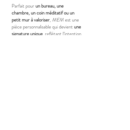
Parfait pour
un bureau, une
chambre, un coin méditatif ou un
petit mur à valoriser
,
MEM
est une
pièce personnalisable qui devient
une
signature unique
, reflétant l’intention
et l’énergie de l’acquéreur.
✔ Pourquoi choisir
MEM
?
Format compact (60 x 60 cm)
idéal pour petits espaces
Tableau abstrait vibratoire,
moderne et
personnalisable
Favorise introspection, présence
et harmonie intérieure
Convient aux particuliers et aux
professionnels
Pièce unique
, signée Christine
Harmonie