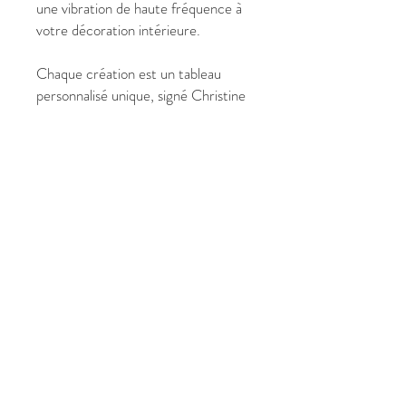
une vibration de haute fréquence à
votre décoration intérieure.
Chaque création est un tableau
personnalisé unique, signé Christine
Harmonie, témoignant d'une
démarche artistique où l'art devient
un pont entre la matière et le sacré.
✔ Pourquoi choisir « Energie
Dauphin » ?
Format Grand Large 120 x 160
cm, parfait pour une immersion
visuelle totale.
Peinture abstraite lumineuse
célébrant l'eau, la joie et la
fluidité.
Évoque la guérison, la
communication et la légèreté