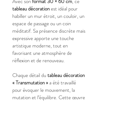
Avec son
format 30 × 60 cm
, ce
tableau décoration
est idéal pour
habiller un mur étroit, un couloir, un
espace de passage ou un coin
méditatif. Sa présence discrète mais
expressive apporte une touche
artistique moderne, tout en
favorisant une atmosphère de
réflexion et de renouveau.
Chaque détail du
tableau décoration
« Transmutation »
a été travaillé
pour évoquer le mouvement, la
mutation et l’équilibre. Cette œuvre
originale devient un élément de
décoration murale
à la fois
symbolique et esthétique, parfaite
pour enrichir un intérieur
contemporain.