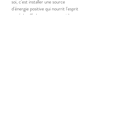
soi, c'est installer une source
d'énergie positive qui nourrit l'esprit
et réchauffe le cœur au quotidien.
✔ Pourquoi laisser cet Hymne
résonner chez vous ?
Format Carré Structurant (80 x
80 cm) : Une géométrie qui
apporte de la stabilité et du
centre à votre décoration.
Vibration de Joie et d'Espoir :
Conçu pour élever la fréquence
vibratoire du lieu de vie.
Style Moderne & Lumineux :
Une peinture abstraite qui capte
la lumière et transforme
l'atmosphère.
Pièce Unique : Signée Crist'In,
créée dans un état de gratitude