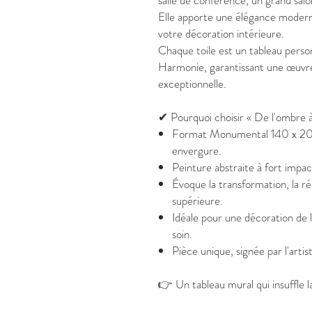
salle de conférence, un grand sal
Elle apporte une élégance moderne
votre décoration intérieure.
Chaque toile est un tableau person
Harmonie, garantissant une œuvre
exceptionnelle.
✔ Pourquoi choisir « De l'ombre à
Format Monumental 140 x 200 
envergure.
Peinture abstraite à fort impac
Évoque la transformation, la ré
supérieure.
Idéale pour une décoration de l
soin.
Pièce unique, signée par l'arti
👉 Un tableau mural qui insuffle l