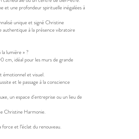
on cathédrale ou un centre de bien-être.
 et une profondeur spirituelle inégalées à
nalisé unique et signé Christine
 authentique à la présence vibratoire
 la lumière » ?
cm, idéal pour les murs de grande
t émotionnel et visuel.
ussite et le passage à la conscience
uxe, un espace d'entreprise ou un lieu de
ste Christine Harmonie.
a force et l’éclat du renouveau.