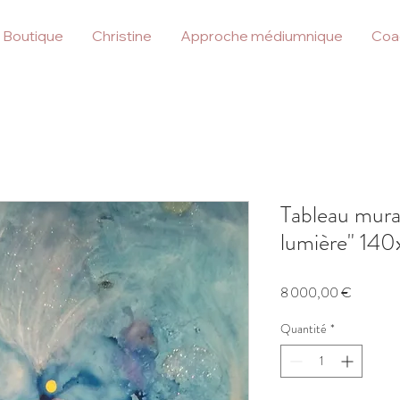
Boutique
Christine
Approche médiumnique
Coa
Tableau mural
lumière" 1
Prix
8 000,00 €
Quantité
*