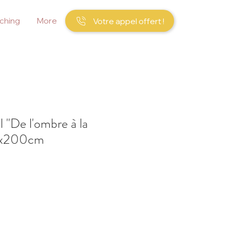
ching
More
Votre appel offert !
 "De l'ombre à la
40x200cm