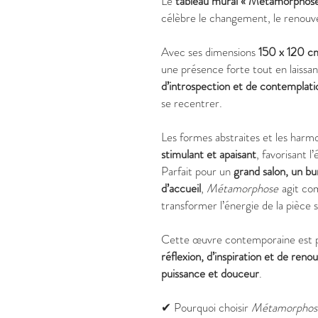
Le
tableau mural « Métamorphose
célèbre le changement, le renouvel
Avec ses dimensions
150 x 120 c
une présence forte tout en laissan
d’introspection et de contemplati
se recentrer.
Les formes abstraites et les harm
stimulant et apaisant
, favorisant l
Parfait pour un
grand salon, un bu
d’accueil
,
Métamorphose
agit c
transformer l’énergie de la pièce s
Cette œuvre contemporaine est 
réflexion, d’inspiration et de reno
puissance et douceur
.
✔ Pourquoi choisir
Métamorphos