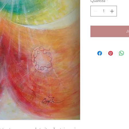
Quantité
*
A