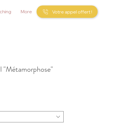
ching
More
Votre appel offert !
al "Métamorphose"