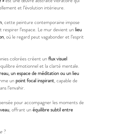
 »
est une œuvre abstraite vibratoire qui
lement et l’évolution intérieure.
m
, cette peinture contemporaine impose
t respirer l’espace. Le mur devient un
lieu
on
, où le regard peut vagabonder et l’esprit
onies colorées créent un
flux visuel
’équilibre émotionnel et la clarté mentale.
reau, un espace de méditation ou un lieu
omme un
point focal inspirant
, capable de
ans l’envahir.
pensée pour accompagner les moments de
uveau
, offrant un
équilibre subtil entre
e
?