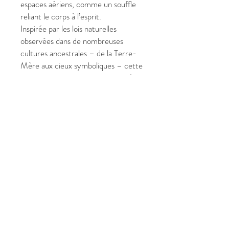
espaces aériens, comme un souffle
reliant le corps à l’esprit.
Inspirée par les lois naturelles
observées dans de nombreuses
cultures ancestrales – de la Terre-
Mère aux cieux symboliques – cette
œuvre agit comme un
pont visuel et
sensoriel
. Les couleurs, les
mouvements et les textures
favorisent une sensation
d’apaisement, de recentrage et de
clarté intérieure.
Idéal pour un
espace de vie, de
travail, de méditation ou de soin
,
Terre et Ciel
accompagne les
moments de pause consciente,
soutient l’attention et transforme
l’ambiance du lieu sans jamais