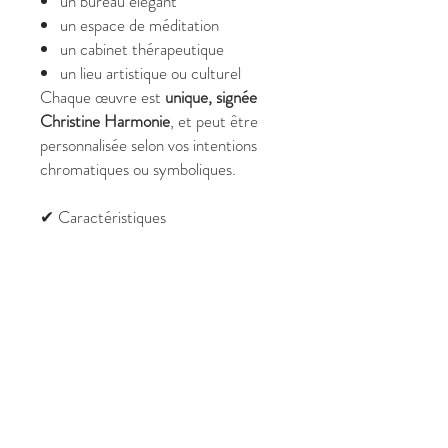
un bureau élégant
un espace de méditation
un cabinet thérapeutique
un lieu artistique ou culturel
Chaque œuvre est
unique, signée
Christine Harmonie
, et peut être
personnalisée selon vos intentions
chromatiques ou symboliques.
✔ Caractéristiques
Format :
80 x 50 cm
Tableau personnalisé
contemporain
Peinture abstraite lumineuse et
structurée
Œuvre unique et signée
Idéal pour décoration moderne et
espaces inspirants