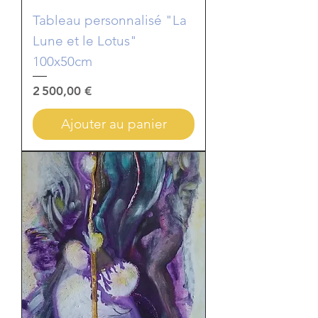
Tableau personnalisé "La
Lune et le Lotus"
100x50cm
Prix
2 500,00 €
Ajouter au panier