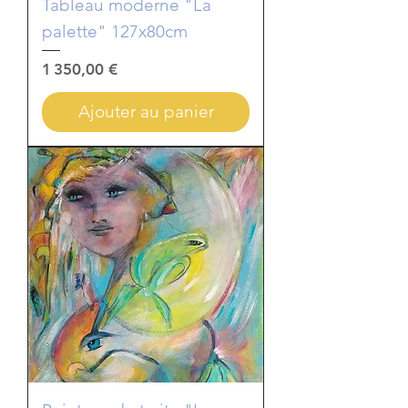
Tableau moderne "La
palette" 127x80cm
Prix
1 350,00 €
Ajouter au panier