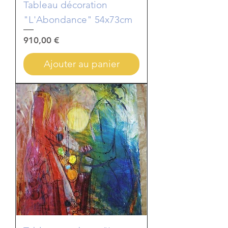
Tableau décoration
"L'Abondance" 54x73cm
Prix
910,00 €
Ajouter au panier