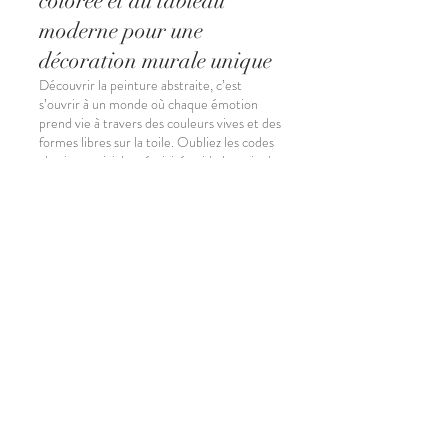
colorée et du tableau
moderne pour une
décoration murale unique
Découvrir la peinture abstraite, c’est
s’ouvrir à un monde où chaque émotion
prend vie à travers des couleurs vives et des
formes libres sur la toile. Oubliez les codes
classiques : ici, la créativité guide la main de
l’artiste, offrant à chaque œuvre une
signature singulière. Que ce soit pour
apporter une touche contemporaine à
votre intérieur ou pour trouver une
nouvelle inspiration, la peinture abstraite
colorée séduit par son originalité et ses
multiples possibilités décoratives. En
combinant différentes techniques comme
l'acrylique sur toile et le nu artistique, cet
art mural réveille les espaces tout en
éveillant les passions.
Qu’est-ce qui définit une
peinture abstraite colorée