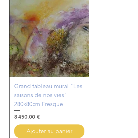
Grand tableau mural "Les
saisons de nos vies"
280x80cm Fresque
Prix
8 450,00 €
Ajouter au panier