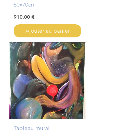
60x70cm
Prix
910,00 €
Ajouter au panier
Tableau mural