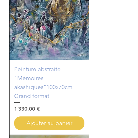
Peinture abstraite
"Mémoires
akashiques"100x70cm
Grand format
Prix
1 330,00 €
Ajouter au panier