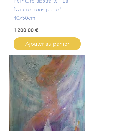
Peinture abstraite "La
Nature nous parle"
40x50cm
Prix
1 200,00 €
Ajouter au panier