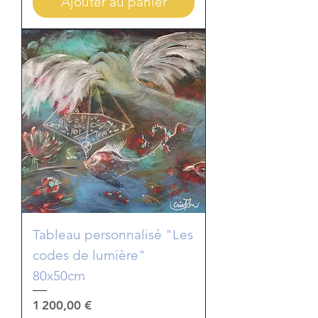
Ajouter au panier
Tableau personnalisé "Les
codes de lumière"
80x50cm
Prix
1 200,00 €