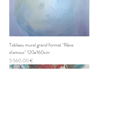
Tableau mural grand format "Rêve
d'amour" 120x160cm
Prix
5 560,00 €