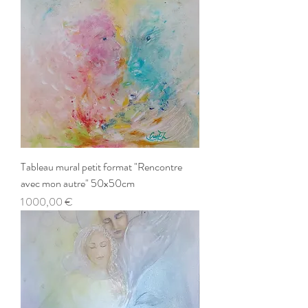
Tableau mural petit format "Rencontre
avec mon autre" 50x50cm
Prix
1 000,00 €