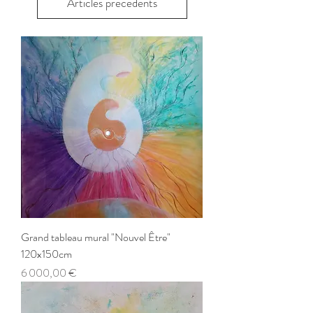
Articles précédents
Grand tableau mural "Nouvel Être"
120x150cm
Prix
6 000,00 €