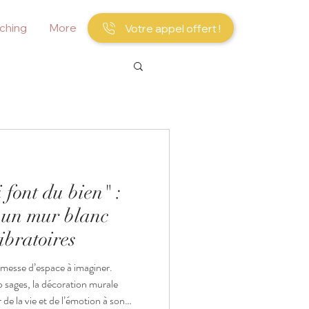
ching
More
Votre appel offert !
 font du bien" :
 un mur blanc
ibratoires
omesse d’espace à imaginer.
 sages, la décoration murale
r de la vie et de l’émotion à son