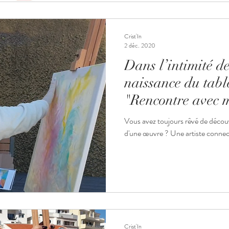
essence. 1. La Neuroesthétique : Q
science confirme aujourd'hui ce qu
Crist'In
2 déc. 2020
Dans l’intimité de
naissance du tab
"Rencontre avec 
Vous avez toujours rêvé de découvri
d'une œuvre ? Une artiste connecté
Crist'In