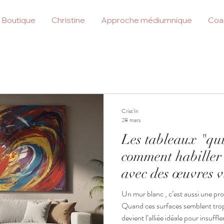
Boutique
Christine
Approche médiumnique
Coa
Crist'In
28 mars
Les tableaux "qui
comment habiller
avec des œuvres v
Un mur blanc , c’est aussi une pr
Quand ces surfaces semblent trop
devient l’alliée idéale pour insuffle