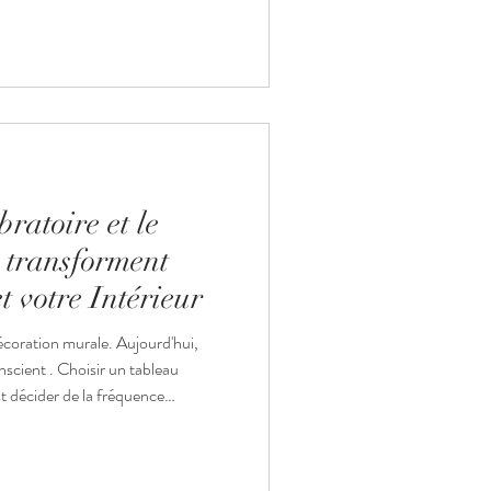
 possibles, choisir une peinture qui
nduits de blanc. Découvrez
 grâce à l’ art mural inspiré et
ratoire et le
 transforment
t votre Intérieur
 décoration murale. Aujourd'hui,
onscient . Choisir un tableau
t décider de la fréquence
ter chez vous. Sur Crist’In
orte ouverte vers votre
connexion profonde avec votre