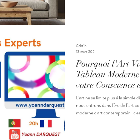
intérieur. Parmi toutes les options
fait du bien ou un tableau décoratif vibratoire insuffle un souffle
nouveau à ces murs simplement e
comment métamorphoser vos espaces
aux tableaux abstrai
Crist'In
13 mars 2021
Pourquoi l'Art Vib
Tableau Moderne
votre Conscience e
L'art ne se limite plus à la simple
nous entrons dans l'ère de l' art c
moderne d'art contemporain , c'es
vibratoire que vous souhaitez invi
Harmonie , chaque toile est une p
souveraineté intérieure et une re