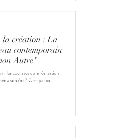
uand l'Art soigne l'Esprit La
e les sa
 la création : La
leau contemporain
mon Autre"
r les coulisses de la réalisation
e à son Art ? C'est par ici ...