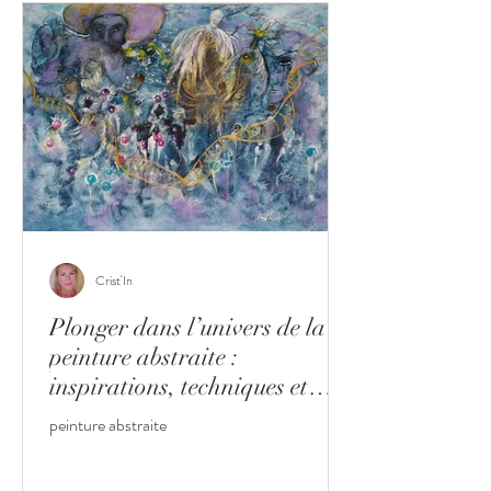
Crist'In
Plonger dans l’univers de la
peinture abstraite :
inspirations, techniques et
décoration
peinture abstraite