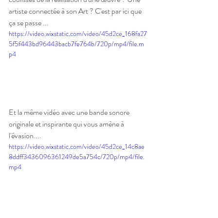
artiste connectée à son Art ? C'est par ici que 
ça se passe ...
https://video.wixstatic.com/video/45d2ce_168fa27
5f5f443bd96443bacb7fe764b/720p/mp4/file.m
p4
Et la même vidéo avec une bande sonore 
originale et inspirante qui vous amène à 
l'évasion....
https://video.wixstatic.com/video/45d2ce_14c8ae
8ddff3436096361249de5a754c/720p/mp4/file.
mp4