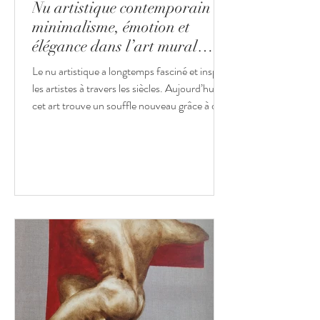
Nu artistique contemporain :
minimalisme, émotion et
élégance dans l’art mural
français
Le nu artistique a longtemps fasciné et inspiré
les artistes à travers les siècles. Aujourd’hui,
cet art trouve un souffle nouveau grâce à des
créateurs contemporains qui réinterprètent le
corps avec subtilité, modernité et audace. Le
public découvre ainsi une diversité de
tableaux de nus, peintures raffinées,
sculptures délicates ou photographies
évocatrices, toutes portées par une même
recherche d’esthétique, de minimalisme, de
lumière et d’émotion. Avec l'avènement de
l’ac