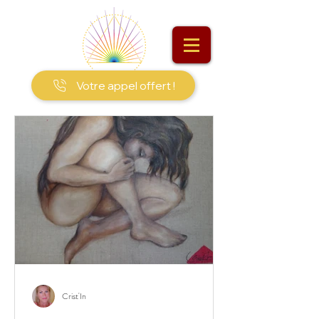
Votre appel offert !
Crist'In