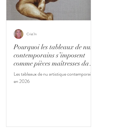
Crist'In
Pourquoi les tableaux de nus
contemporains s’imposent
comme pièces maîtresses dans
les intérieurs haut de gamme
Les tableaux de nu artistique contemporain
en 2026
en 2026